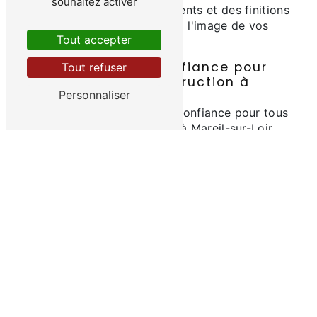
souhaitez activer
des matériaux, des équipements et des finitions
pour que votre maison soit à l'image de vos
Tout accepter
rêves.
Un partenaire de confiance pour
Tout refuser
votre projet de construction à
Personnaliser
Mareil-sur-Loir
LAMY est un partenaire de confiance pour tous
vos projets de construction à Mareil-sur-Loir.
Forte de son expérience et de son
professionnalisme, l'entreprise s'engage à vous
fournir des prestations de qualité et à respecter
les délais convenus pour la livraison de votre
maison.
Que vous soyez un particulier souhaitant faire
construire sa maison ou un professionnel
désirant réaliser un bâtiment commercial, LAMY
est le partenaire idéal pour mener à bien votre
projet de construction à Mareil-sur-Loir.