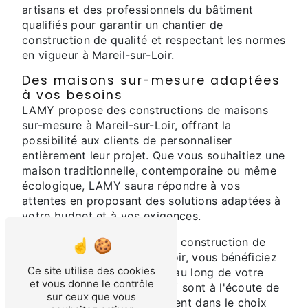
artisans et des professionnels du bâtiment
qualifiés pour garantir un chantier de
construction de qualité et respectant les normes
en vigueur à Mareil-sur-Loir.
Des maisons sur-mesure adaptées
à vos besoins
LAMY propose des constructions de maisons
sur-mesure à Mareil-sur-Loir, offrant la
possibilité aux clients de personnaliser
entièrement leur projet. Que vous souhaitiez une
maison traditionnelle, contemporaine ou même
écologique, LAMY saura répondre à vos
attentes en proposant des solutions adaptées à
votre budget et à vos exigences.
En choisissant LAMY pour la construction de
votre maison à Mareil-sur-Loir, vous bénéficiez
Ce site utilise des cookies
d'un suivi personnalisé tout au long de votre
et vous donne le contrôle
projet. Les équipes de LAMY sont à l'écoute de
sur ceux que vous
vos besoins et vous conseillent dans le choix